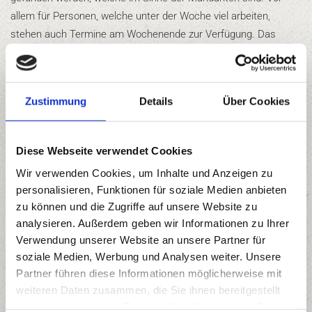
allem für Personen, welche unter der Woche viel arbeiten,
stehen auch Termine am Wochenende zur Verfügung. Das
erste Beratungsgespräch in der Kanzlei wird kostenlos
ausgeführt.
Die einfache und rasche
Zustimmung
Details
Über Cookies
Kontaktaufnahme mit der Kanzlei!
Wenn Sie einen persönlichen Beratungstermin in der Kanzlei
Diese Webseite verwendet Cookies
wünschen, sollten Sie nicht zögern und Kontakt aufnehmen. Die
Wir verwenden Cookies, um Inhalte und Anzeigen zu
Kontaktaufnahme ist auf viele verschiedene Arten möglich -
personalisieren, Funktionen für soziale Medien anbieten
angefangen vom telefonischen Kontakt über das Mail bis hin
zu können und die Zugriffe auf unsere Website zu
zum Postweg. Die Öffnungszeiten der Kanzlei sind auf der
analysieren. Außerdem geben wir Informationen zu Ihrer
Homepage ersichtlich. Die Kanzlei ist gut gelegen und sowohl
Verwendung unserer Website an unsere Partner für
mit Auto als auch mit den öffentlichen Verkehrsmitteln
soziale Medien, Werbung und Analysen weiter. Unsere
erreichbar. Der Parkplatz an der Kanzlei steht den
Partner führen diese Informationen möglicherweise mit
Mandanten zur Benützung zur Verfügung. Die Kanzlei ist auch
weiteren Daten zusammen, die Sie ihnen bereitgestellt
gut mit Bus und Bahn erreichbar. Somit können auch Menschen
haben oder die sie im Rahmen Ihrer Nutzung der Dienste